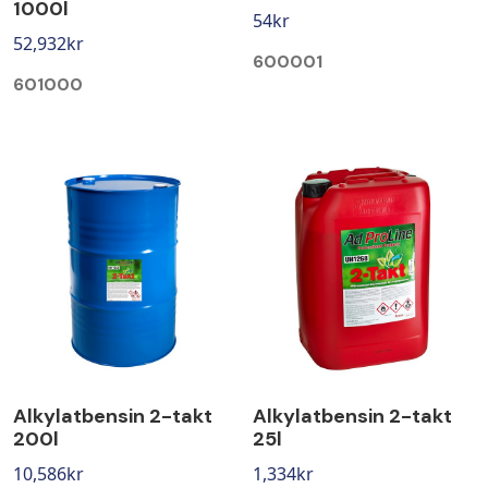
1000l
54
kr
52,932
kr
600001
601000
Alkylatbensin 2-takt
Alkylatbensin 2-takt
200l
25l
10,586
kr
1,334
kr