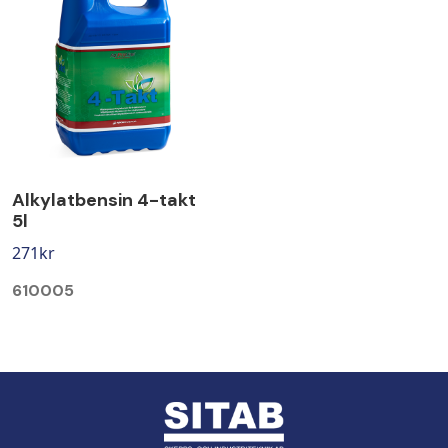
Alkylatbensin 4-takt
5l
271
kr
610005