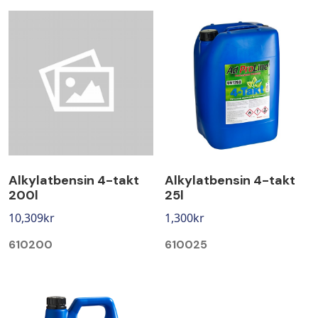
Alkylatbensin 4-takt
Alkylatbensin 4-takt
200l
25l
10,309
kr
1,300
kr
610200
610025