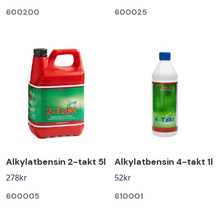
600200
600025
Alkylatbensin 2-takt 5l
Alkylatbensin 4-takt 1l
278
kr
52
kr
600005
610001