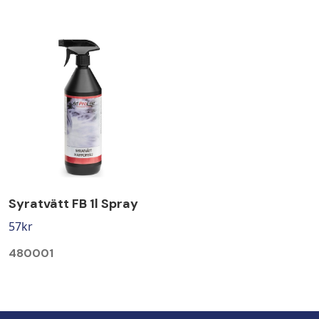
Syratvätt FB 1l Spray
57
kr
480001