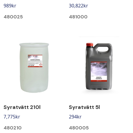
989
kr
30,822
kr
480025
481000
Syratvätt 210l
Syratvätt 5l
7,775
kr
294
kr
480210
480005