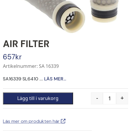
AIR FILTER
657
kr
Artikelnummer: SA 16339
SA16339 SL6410 ....
LÄS MER...
-
+
Lägg till i varukorg
Quantity
Läs mer om produkten här