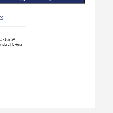
faktura*
andla på faktura