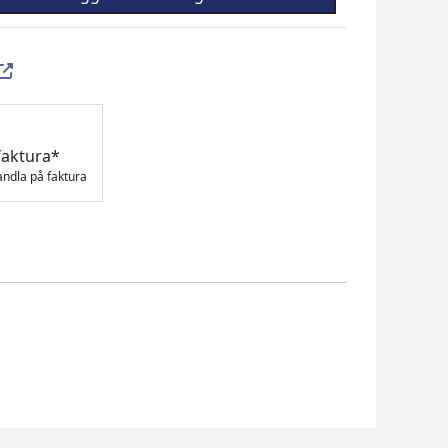
faktura*
andla på faktura