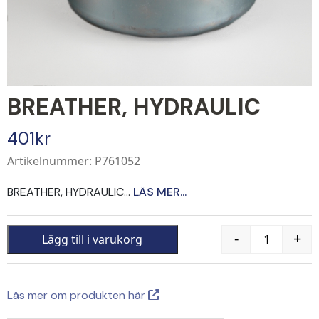
BREATHER, HYDRAULIC
401
kr
Artikelnummer: P761052
BREATHER, HYDRAULIC...
LÄS MER...
-
+
Lägg till i varukorg
Quantity
Läs mer om produkten här