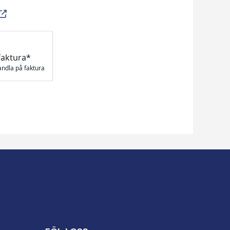
faktura*
andla på faktura