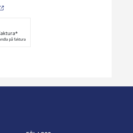
faktura*
andla på faktura