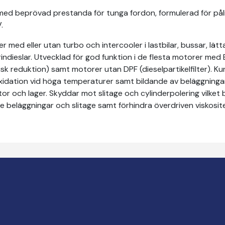
ed beprövad prestanda för tunga fordon, formulerad för pålitl
.
 med eller utan turbo och intercooler i lastbilar, bussar, lätt
dieslar. Utvecklad för god funktion i de flesta motorer med 
k reduktion) samt motorer utan DPF (dieselpartikelfilter). Kun
xidation vid höga temperaturer samt bildande av beläggningar
motor och lager. Skyddar mot slitage och cylinderpolering vilket 
beläggningar och slitage samt förhindra överdriven viskositet