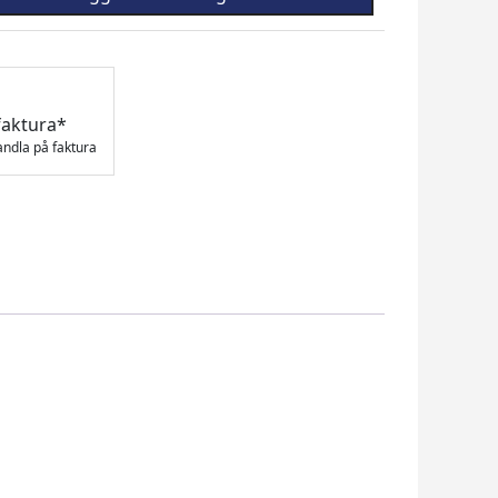
faktura*
andla på faktura