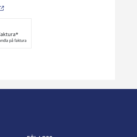
faktura*
andla på faktura