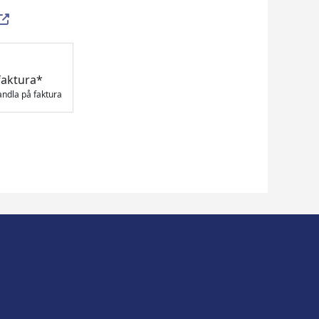
faktura*
andla på faktura