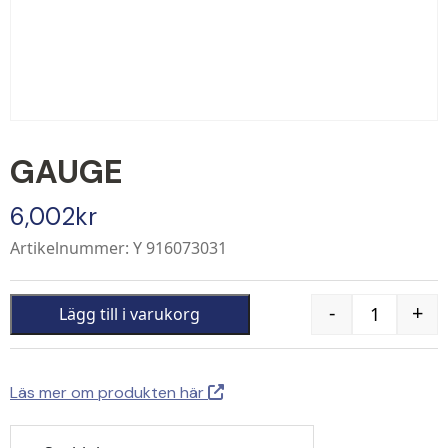
GAUGE
6,002
kr
Artikelnummer: Y 916073031
-
+
Lägg till i varukorg
Quantity
Läs mer om produkten här