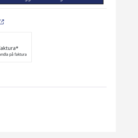
faktura*
andla på faktura