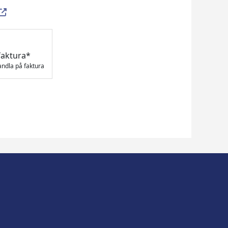
faktura*
andla på faktura