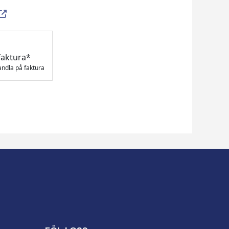
faktura*
andla på faktura